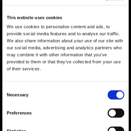
This website uses cookies
We use cookies to personalise content and ads, to
provide social media features and to analyse our traffic.
We also share information about your use of our site with
our social media, advertising and analytics partners who
06 Jan 2026
may combine it with other information that you’ve
LATROUPE JARDIN SECRET : UNE OASIS CACHÉE
provided to them or that they’ve collected from your use
AU CŒUR DE BRUXELLES
of their services.
Consent
BRUXELLES | CULTURE ET ART
Necessary
Selection
Preferences