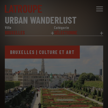
URBAN WANDERLUST
DESTINATIONS
Ville
Catégorie
BRUXELLES
SÉLECTIONNE
OFFRES
CITY STORIES
BRUXELLES | CULTURE ET ART
ÉVÉNEMENTS
GROUPES