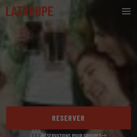
DESTINATIONS
OFFRES
CITY STORIES
ÉVÉNEMENTS
GROUPES
RESERVER
RÉSERVATIONS POUR GROUPES