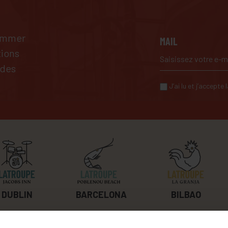
pammer
MAIL
tions
 des
J’ai lu et j’accepte
BILBAO
DUBLIN
BARCELONA