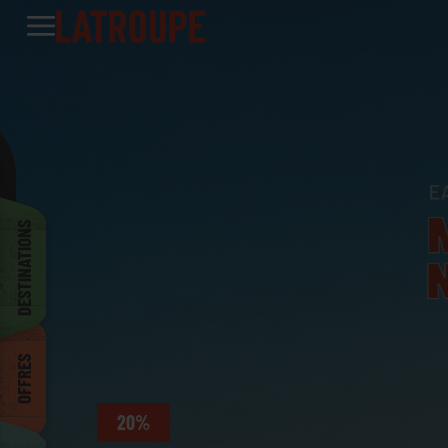
Destinations
Offres
City stories
Événements
Groupes
Madrid
Bruxelles
DESTINATIONS
Dublin
OFFRES
Bilbao
20%