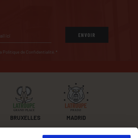
ENVOIR
 la Politique de Confidentialité.
*
BRUXELLES
MADRID