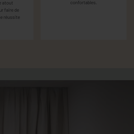
confortables.
e atout
r faire de
e réussite