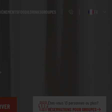
FR
VÉNEMENTS
FOOD&DRINKS
GROUPES
Êtes-vous 13 personnes ou plus?
RVER
RÉSERVATIONS POUR GROUPES