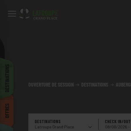
Destinations
Offres
City stories
Événements
Groupes
Madrid
Latroupe Prado
Latroupe Grand Place
Latroupe Jardin Secret
Bruxelles
DESTINATIONS
Latroupe Le Berger
Latroupe Jacobs Inn
OUVERTURE DE SESSION
DESTINATIONS
AUBERG
Dublin
Latroupe La granja
Latroupe Poblenou Beach
OFFRES
Bilbao
DESTINATIONS
CHECK IN/OUT
Latroupe Grand Place