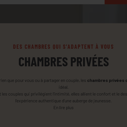
DES CHAMBRES QUI S’ADAPTENT À VOUS
CHAMBRES PRIVÉES
ien que pour vous ou à partager en couple, les
chambres privées 
idéal.
s couples qui privilégient l’intimité, elles allient le confort et le de
l’expérience authentique d’une auberge de jeunesse.
L’équilibre parfait entre repos, intimité et vie de voyageur.
En lire plus