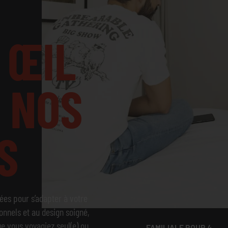
ŒIL
NOS
S
es pour s’adapter à votre
onnels et au design soigné,
CHAMBRE
que vous voyagiez seul(e) ou
FAMILIALE POUR 4