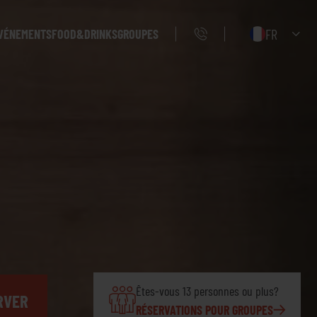
FR
VÉNEMENTS
FOOD&DRINKS
GROUPES
Êtes-vous 13 personnes ou plus?
RVER
RÉSERVATIONS POUR GROUPES