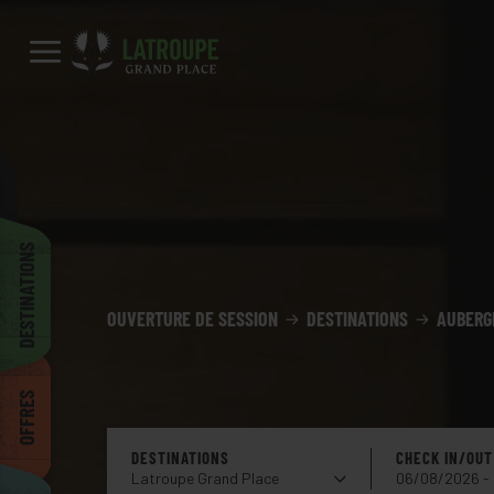
Destinations
Offres
City stories
Événements
Groupes
Madrid
Latroupe Prado
Latroupe Jardin Secret
Latroupe Le Berger
Bruxelles
DESTINATIONS
Latroupe Grand Place
Latroupe Jacobs Inn
OUVERTURE DE SESSION
DESTINATIONS
AUBERG
Dublin
Latroupe La granja
Latroupe Poblenou Beach
OFFRES
Bilbao
DESTINATIONS
CHECK IN/OUT
Latroupe Grand Place