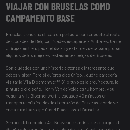
VIAJAR CON BRUSELAS COMO
CAMPAMENTO BASE
Bruselas tiene una ubicación perfecta con respecto al resto
de ciudades de Bélgica. Puedes escaparte a Amberes, Gante
o Brujas en tren, pasar el día allí y estar de vuelta para probar
algunos de
los mejores restaurantes belgas de Bruselas
.
Son ciudades con una historia extensa e interesante que
debes visitar. Pero si quieres algo único, ¿qué te parecería
visitar la Villa Bloemenwerf? Si lo tuyo es la arquitectura, la
pintura o el diseño, Henry Van de Velde es tu hombre, y su
hogar la Villa Bloemenwerf, a escasos 40 minutos en
transporte público desde el corazón de Bruselas, donde se
encuentra
Latroupe Grand Place Hostel Bruselas
.
Germen del conocido Art Nouveau, el artista se encargó del
diseño y decoración de esta obra de arte. Y, hablando de arte,