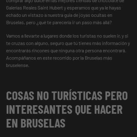
comprar algo dulce en
las mejores tiendas de chocolate de
Galerías Reales Saint Hubert
y esperamos que ya le hayas
echado un vistazo a nuestra
guía de joyas ocultas en
Bruselas
, pero ¿qué te parecería ir un paso más allá?
Vamos a llevarte a lugares donde los turistas no suelen ir, y si
te cruzas con alguno, seguro que tú tienes más información y
encontrarás rincones que ninguna otra persona encontrará.
Acompáñanos en este recorrido por la Bruselas más
bruselense.
COSAS NO TURÍSTICAS PERO
INTERESANTES QUE HACER
EN BRUSELAS