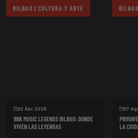
BILBAO | CULTURA Y ARTE
BILBAO
20 Abr 2026
07 Ag
BBK MUSIC LEGENDS BILBAO: DONDE
PRIMAVE
VIVEN LAS LEYENDAS
LA CIUD