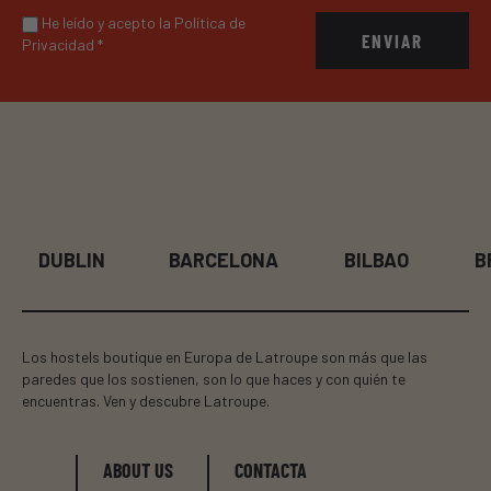
He leído y acepto la Política de
ENVIAR
Privacidad
*
DUBLIN
BARCELONA
BILBAO
B
Los hostels boutique en Europa de Latroupe son más que las
paredes que los sostienen, son lo que haces y con quién te
encuentras. Ven y descubre Latroupe.
ABOUT US
CONTACTA