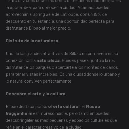
Tanto si vienes unos días como si te quedas más tiempo, es
la época ideal para conocer la ciudad. Además, puedes
aprovechar la
Spring Sale de Latroupe
, con un 15% de
descuento en tu estancia, una oportunidad perfecta para
disfrutar de Bilbao al mejor precio.
Disfruta de la naturaleza
Uno de los grandes atractivos de Bilbao en primavera es su
conexión con la
naturaleza
. Puedes pasear junto a la ría,
disfrutar de los parques o acercarte a los montes cercanos
para tener vistas increíbles. Es una ciudad donde lo urbano y
lo natural conviven perfectamente.
Descubre el arte y la cultura
Bilbao destaca por su
oferta cultural
. El
Museo
Guggenheim
es imprescindible, pero también puedes
descubrir galerías más pequeñas y espacios culturales que
reflejan el carácter creativo de la ciudad.