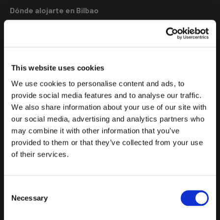
Dónde alojarte en Bilbao
Elegir bien dónde alojarte marca la diferencia.
Alojarte en el
centro de Bilbao
te permitirá disfrutar de la ciudad
cómodamente. En
Latroupe La Granja Bilbao
encontrarás
un ambiente acogedor y social, con eventos y espacios
This website uses cookies
pensados para conocer gente. Es mucho más que un
We use cookies to personalise content and ads, to
alojamiento.
provide social media features and to analyse our traffic.
We also share information about your use of our site with
our social media, advertising and analytics partners who
may combine it with other information that you’ve
provided to them or that they’ve collected from your use
of their services.
Consent
Necessary
Selection