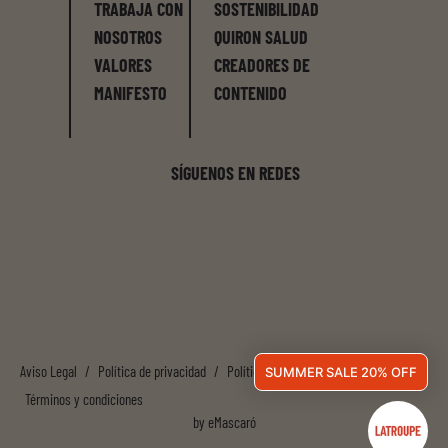
TRABAJA CON
SOSTENIBILIDAD
NOSOTROS
QUIRON SALUD
VALORES
CREADORES DE
MANIFESTO
CONTENIDO
SÍGUENOS EN REDES
Aviso Legal
/
Política de privacidad
/
Política de cookies
/
SUMMER SALE 20% OFF
Términos y condiciones
by
eMascaró