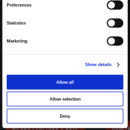
Preferences
Statistics
Marketing
Show details
Allow all
Allow selection
STORIES RELACIONADOS
Deny
BILBAO | CULTURA Y ARTE
DUBLIN