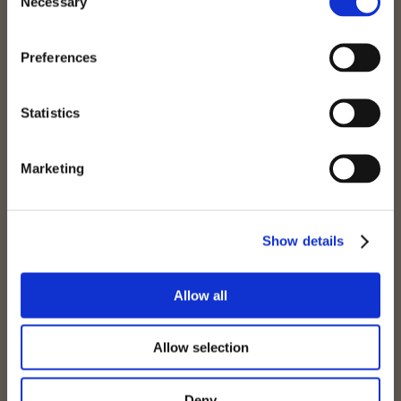
Necessary
Selection
Preferences
Statistics
LIT EN DORTOIR PARTAGÉ
Marketing
L'option la plus adaptée aux backpackers : partagez une
chambre avec des voyageurs du monde entier dans un dortoir
de 4, 6 á 8 personnes.
Show details
VOIR PLUS
Allow all
Allow selection
Deny