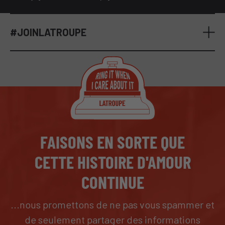
#JOINLATROUPE
FAISONS EN SORTE QUE
CETTE HISTOIRE D'AMOUR
CONTINUE
...nous promettons de ne pas vous spammer et
de seulement partager des informations