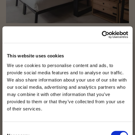
CHAMBRES FAMILIALES
Ensemble, mais sans se marcher dessus. Nos chambres
familiales sont parfaites pour les groupes d’amis ou les
This website uses cookies
familles de 3 ou 4 personnes.
We use cookies to personalise content and ads, to
provide social media features and to analyse our traffic.
VOIR PLUS
We also share information about your use of our site with
our social media, advertising and analytics partners who
may combine it with other information that you’ve
provided to them or that they’ve collected from your use
of their services.
Consent