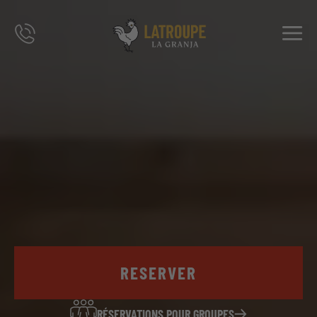
DESTINATIONS
OFFRES
CITY STORIES
ÉVÉNEMENTS
GROUPES
RESERVER
RÉSERVATIONS POUR GROUPES