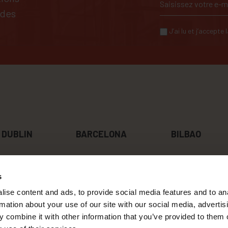
 des
J’ai lu et j’accepte
DUBLIN
BARCELONA
BILBAO
s
ABOUT US
CONTACT
ise content and ads, to provide social media features and to an
TRAVAILLE AVEC NOUS
DURABILITÉ
rmation about your use of our site with our social media, advertis
VALEURS
CONTENT CREATORS
 combine it with other information that you’ve provided to them o
MANIFESTO