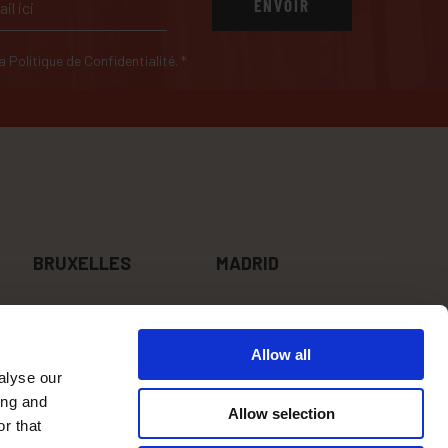
ENVOIR
 la Politique de Confidentialité.
*
BRUXELLES
MADRID
SUIS-NOUS
Allow all
alyse our
SUR LES
ing and
RÉSEAUX
Allow selection
r that