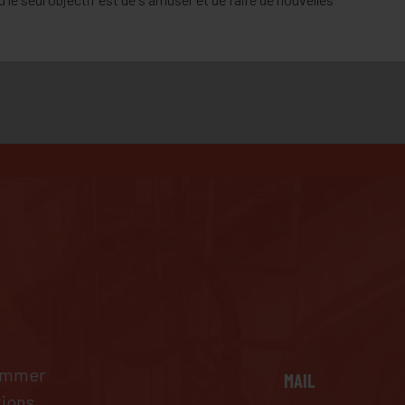
pammer
MAIL
tions