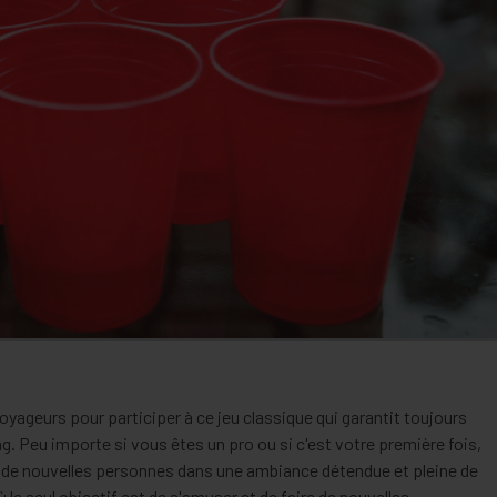
yageurs pour participer à ce jeu classique qui garantit toujours
g. Peu importe si vous êtes un pro ou si c'est votre première fois,
r de nouvelles personnes dans une ambiance détendue et pleine de
le seul objectif est de s'amuser et de faire de nouvelles