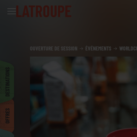
Destinations
Offres
City stories
Événements
Groupes
Madrid
OUVERTURE DE SESSION
ÉVÉNEMENTS
WORLDCU
Bruxelles
DESTINATIONS
Dublin
OFFRES
Bilbao