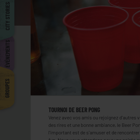
Barcelona
CITY STORIES
ÉVÉNEMENTS
GROUPES
TOURNOI DE BEER PONG
Venez avec vos amis ou rejoignez d'autres vo
des rires et une bonne ambiance, le Beer Pon
l'important est de s'amuser et de rencontre
fun. Nous vous attendons pour une soirée où 