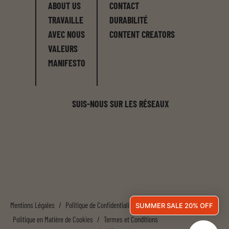
ABOUT US
CONTACT
TRAVAILLE
DURABILITÉ
AVEC NOUS
CONTENT CREATORS
VALEURS
MANIFESTO
SUIS-NOUS SUR LES RÉSEAUX
Mentions Légales
/
Politique de Confidentialité
/
SUMMER SALE 20% OFF
Politique en Matière de Cookies
/
Termes et Conditions