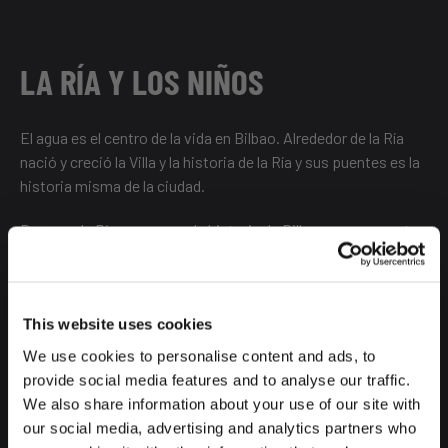
LA RÍA Y LOS NIÑOS
El agua es el centro de la vida en Bilbao. Alrededor de la Ría
nació y creció la Villa y la
historia de la Ría y sus puentes
es la
historia misma de la ciudad.
Recorrer la Ría es recorrer la historia de Bilbao, por eso es tan
interesante hacer una actividad relacionada con ella. Puedes
desde alquilar un kayak hasta cruzarla en Paddle Surf con toda
la familia.
This website uses cookies
Estas rutas guiadas son fantásticas para toda la familia, y si
We use cookies to personalise content and ads, to
buscáis más emoción, podéis continuar el cauce del río hasta
provide social media features and to analyse our traffic.
su desembocadura, donde podréis tomar clases de surf en
We also share information about your use of our site with
grupo y vivir una auténtica aventura.
our social media, advertising and analytics partners who