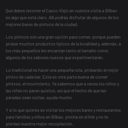
Que debes recorrer el
Casco Viejo
en vuestra visita a Bilbao
es algo que está claro. Allí podrás disfrutar de algunos de
los
mejores bares de pintxos de la ciudad
.
Los pintxos son una gran opción para comer, porque pueden
probar muchos
productos típicos de la localidad
y, además, a
los más pequeños les encantan tanto el tamaño como
algunos de los sabores nuevos que experimentarán.
Lo tradicional es hacer una pequeña ruta, probando el mejor
pintxo de cada bar. Esta es otra parte buena de comer
pintxos, el movimiento. Ya sabemos que a veces los niños y
las niñas no paran quietos, así que el hecho de que las
paradas sean cortas, ayuda mucho.
Y si lo que quieres es visitar
los mejores bares y restaurantes
para familias y niños en Bilbao
, pincha en el link y no te
pierdas nuestra mejor recopilación.