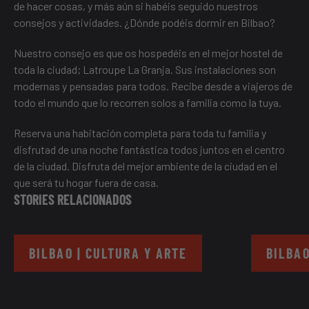
de hacer cosas, y más aún si habéis seguido nuestros
consejos y actividades. ¿Dónde podéis dormir en Bilbao?
Nuestro consejo es que os hospedéis en el mejor hostel de
toda la ciudad;
Latroupe La Granja
. Sus instalaciones son
modernas y pensadas para todos. Recibe desde a viajeros de
todo el mundo que lo recorren solos a familia como la tuya.
Reserva una habitación completa para toda tu familia y
disfrutad de una noche fantástica todos juntos en el centro
de la ciudad. Disfruta del mejor ambiente de la ciudad en el
que será tu hogar fuera de casa.
STORIES RELACIONADOS
BILBAO | CULTURA Y ARTE
BILBAO