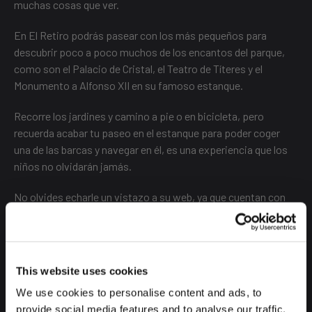
muchas cosas que ver.
En El Retiro podrás pasear con los más pequeños para
descubrir poco a poco muchos de los encantos del parque,
como son el Palacio de Cristal, el Teatro de Títeres y el
Monumento a Alfonso XII en su famoso estanque.
Recorre los jardines y camino a pie o en bicicleta, pero
recuerda acabar tu paseo en el estanque para poder coger
una de las barcas y navegar en él, es una experiencia que los
niños no olvidarán jamás.
No olvides echarle un vistazo a su web, ya que cuentan con
numerosas actividades de ocio organizadas frecuentemente.
This website uses cookies
We use cookies to personalise content and ads, to
provide social media features and to analyse our traffic.