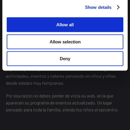
ESPACIO ABIERTO QUINTA DE LOS
Show details
MOLINOS
Allow all
Calle Juan Ignacio Luca de Tena, 20 (San Blas)
Allow selection
Fantástico lugar donde hacer una parada y disfrutar de un
buen café o comer algo mientras todos recargáis las pilas.
Deny
Cuenta con entretenimiento para los más pequeños como
juguetes y libros para todas las edades, además, organizan
actividades, eventos y talleres pensando en niños y niñas
desde edades muy tempranas.
Por esa razón no debes perder de vista su web, en la que
aparecen su programa de eventos actualizado. Un lugar
pensado para toda la familia, siendo los niños el epicentro.