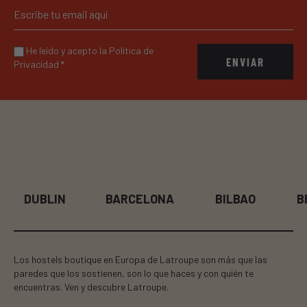
He leído y acepto la Política de
ENVIAR
Privacidad
*
DUBLIN
BARCELONA
BILBAO
BR
Los hostels boutique en Europa de Latroupe son más que las
paredes que los sostienen, son lo que haces y con quién te
encuentras. Ven y descubre Latroupe.