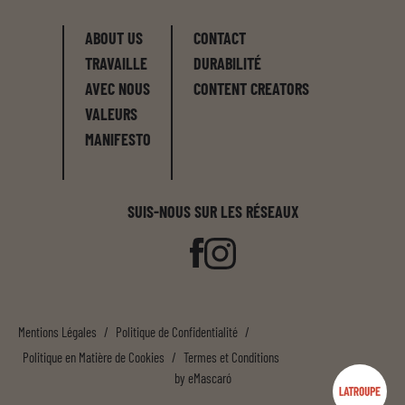
ABOUT US
CONTACT
TRAVAILLE
DURABILITÉ
AVEC NOUS
CONTENT CREATORS
VALEURS
MANIFESTO
SUIS-NOUS SUR LES RÉSEAUX
Mentions Légales
/
Politique de Confidentialité
/
Politique en Matière de Cookies
/
Termes et Conditions
by
eMascaró