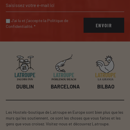
J’ai lu et j’accepte la Politique de
ENVOIR
Confidentialité.
*
BILBAO
B
DUBLIN
BARCELONA
Les Hostels-boutique de Latroupe en Europe sont bien plus que les
murs qui les soutiennent, ce sont les choses que vous faites et les
gens que vous croisez. Visitez-nous et découvrez Latroupe.