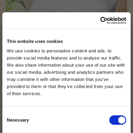
CHAMBRES PRIVÉES
Idéales pour les voyageurs qui recherchent plus d'intimité
sans renoncer à l'expérience de l'hostal.
This website uses cookies
We use cookies to personalise content and ads, to
VOIR PLUS
provide social media features and to analyse our traffic.
We also share information about your use of our site with
our social media, advertising and analytics partners who
may combine it with other information that you’ve
provided to them or that they’ve collected from your use
of their services.
Consent
Necessary
Selection