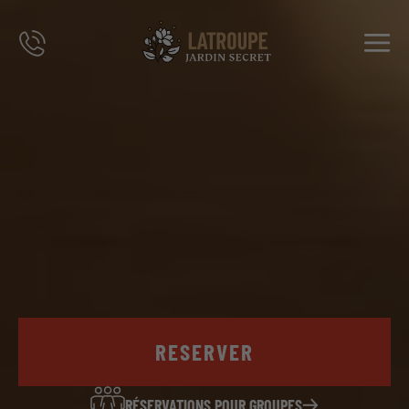
DESTINATIONS
OFFRES
CITY STORIES
ÉVÉNEMENTS
GROUPES
RESERVER
RÉSERVATIONS POUR GROUPES