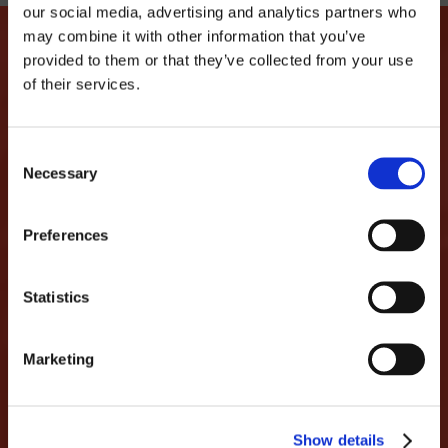
our social media, advertising and analytics partners who
may combine it with other information that you’ve
provided to them or that they’ve collected from your use
of their services.
FAISONS EN SORTE QUE
CETTE HISTOIRE D'AMOUR
Consent
Necessary
Selection
CONTINUE
Preferences
...nous promettons de ne pas vous spammer et
de seulement partager des informations
Statistics
intéressantes comme des réductions, des
événements, des soirées...
MAIL
Marketing
Show details
J’ai lu et j’accepte la Politique de