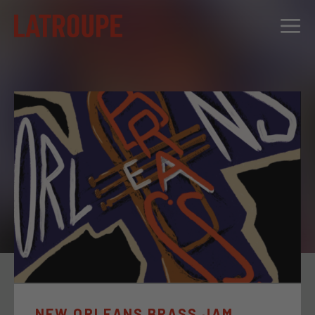
DESTINATIONS
OFFRES
CITY STORIES
ÉVÉNEMENTS
GROUPES
NEW ORLEANS BRASS JAM