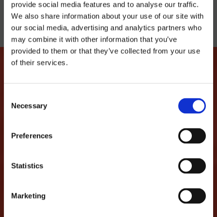
provide social media features and to analyse our traffic.
We also share information about your use of our site with
our social media, advertising and analytics partners who
may combine it with other information that you’ve
provided to them or that they’ve collected from your use
of their services.
FAISONS EN SORTE QUE
Consent
Necessary
Selection
CETTE HISTOIRE D'AMOUR
CONTINUE
Preferences
...nous promettons de ne pas vous spammer et
Statistics
de seulement partager des informations
intéressantes comme des réductions, des
Marketing
événements, des soirées...