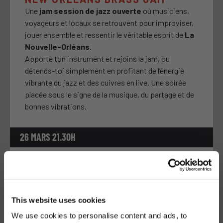
Une
jam session de jazz ouverte
où musiciens,
voyageurs et locaux se retrouvent pour improviser,
jouer ensemble et ressentir le véritable esprit de
La
Nouvelle-Orléans
.
Apporte ton instrument et rejoins la jam, ou
détends-toi simplement en profitant de l’énergie
vibrante du jazz et des cuivres en live. Une soirée
placée sous le signe de la musique, du partage et de
bonnes vibrations.
26 MARS 21.30H
Latroupe Prado | Madrid
This website uses cookies
PRÉVIENS TES AMIS
We use cookies to personalise content and ads, to