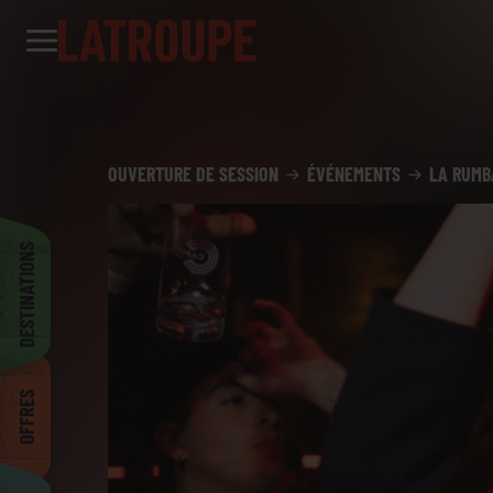
Destinations
Offres
City stories
Événements
Groupes
Madrid
OUVERTURE DE SESSION
ÉVÉNEMENTS
LA RUMB
Bruxelles
DESTINATIONS
Dublin
OFFRES
Bilbao