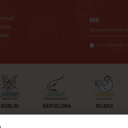
pammer
MAIL
tions
 des
J’ai lu et j’accepte
BILBAO
DUBLIN
BARCELONA
s