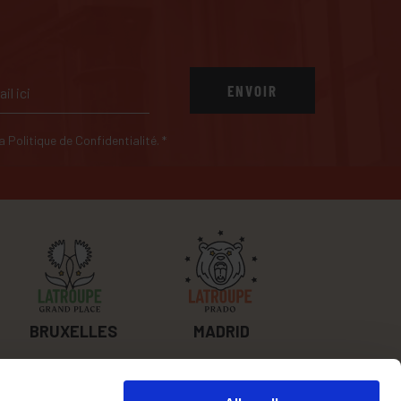
ENVOIR
 la Politique de Confidentialité.
*
BRUXELLES
MADRID