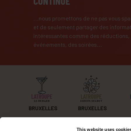
CONTINUE
...nous promettons de ne pas vous s
et de seulement partager des informa
intéressantes comme des réductions,
événements, des soirées...
BRUXELLES
BRUXELLES
This website uses cookie