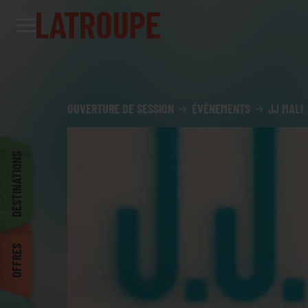
Destinations
Offres
City stories
Événements
Groupes
Madrid
OUVERTURE DE SESSION
ÉVÉNEMENTS
JJ MALI
Bruxelles
DESTINATIONS
Dublin
OFFRES
Bilbao