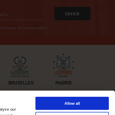
ENVOIR
 la Politique de Confidentialité.
*
BRUXELLES
MADRID
Allow all
SUIS-NOUS
alyse our
SUR LES