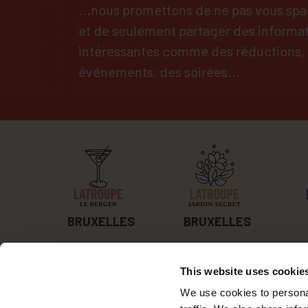
...nous promettons de ne pas vous s
et de seulement partager des informa
intéressantes comme des réductions,
événements, des soirées...
BRUXELLES
BRUXELLES
This website uses cookie
Les Hostels-boutique de Latroupe en Europe sont
We use cookies to personal
bien plus que les murs qui les soutiennent, ce sont