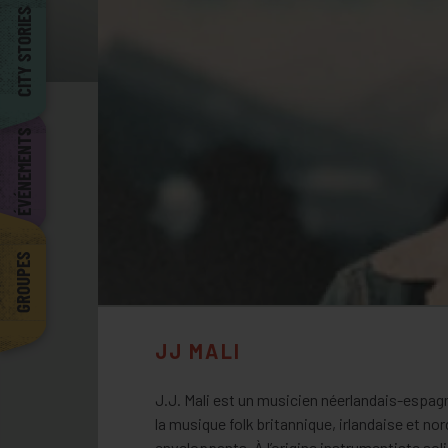
Barcelona
CITY STORIES
ÉVÉNEMENTS
GROUPES
JJ MALI
J.J. Mali est un musicien néerlandais-espagn
la musique folk britannique, irlandaise et no
enveloppants. À l’origine instrumentiste soli