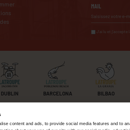
pammer
MAIL
tions
 des
J’ai lu et j’accepte
BILBAO
DUBLIN
BARCELONA
s
ABOUT US
CONTACT
ise content and ads, to provide social media features and to an
TRAVAILLE AVEC NOUS
DURABILITÉ