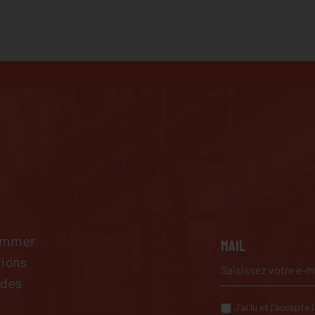
pammer
MAIL
tions
 des
J’ai lu et j’accepte