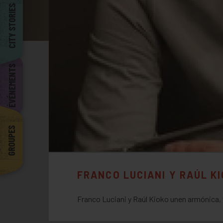
Barcelona
CITY STORIES
ÉVÉNEMENTS
GROUPES
FRANCO LUCIANI Y RAÚL K
Franco Luciani y Raúl Kioko unen armónica, 