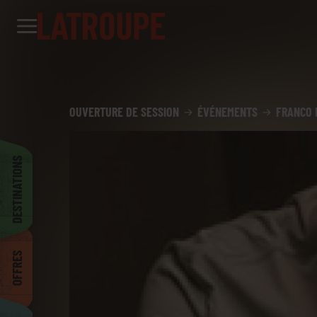
Destinations
Offres
City stories
Événements
Groupes
Madrid
OUVERTURE DE SESSION
ÉVÉNEMENTS
FRANCO 
Bruxelles
DESTINATIONS
Dublin
OFFRES
Bilbao