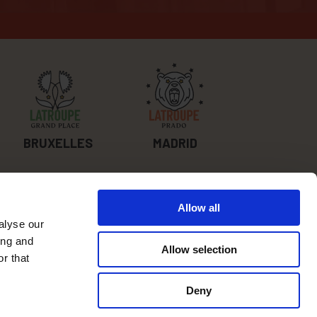
BRUXELLES
MADRID
SUIS-NOUS
Allow all
alyse our
SUR LES
ing and
RÉSEAUX
Allow selection
r that
Deny
SUMMER SALE 20% OFF