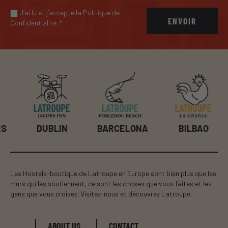
J’ai lu et j’accepte la Politique de
ENVOIR
Confidentialité.
*
BILBAO
B
DUBLIN
BARCELONA
Les Hostels-boutique de Latroupe en Europe sont bien plus que les
murs qui les soutiennent, ce sont les choses que vous faites et les
gens que vous croisez. Visitez-nous et découvrez Latroupe.
ABOUT US
CONTACT