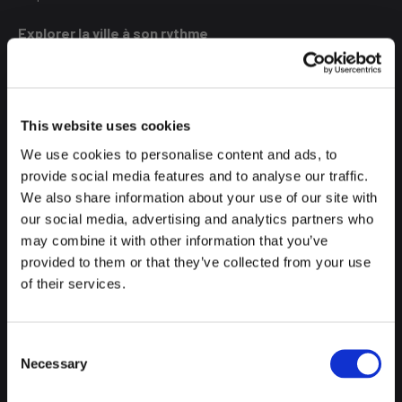
Explorer la ville à son rythme
Grâce au climat agréable, le printemps est idéal pour se
promener dans Madrid.
This website uses cookies
Découvrez ses quartiers, ses rues cachées et son mélange
We use cookies to personalise content and ads, to
d’histoire et de modernité.
provide social media features and to analyse our traffic.
Où loger à Madrid
We also share information about your use of our site with
our social media, advertising and analytics partners who
À Latroupe Madrid, vous trouverez une ambiance sociale et
may combine it with other information that you’ve
dynamique, avec des événements et des espaces pour
provided to them or that they’ve collected from your use
rencontrer d’autres voyageurs. C’est une base idéale pour
of their services.
découvrir la ville. Profitez de notre
Spring Sale
et bénéficiez
de
15 % de réduction
sur votre séjour à Madrid. Le moment
idéal pour découvrir la ville et vivre l’expérience Latroupe.
Consent
Necessary
Selection