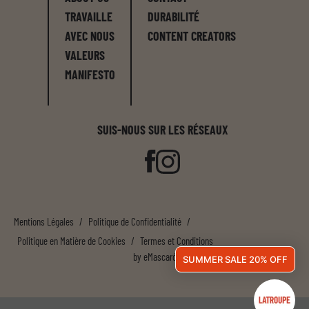
TRAVAILLE
DURABILITÉ
AVEC NOUS
CONTENT CREATORS
VALEURS
MANIFESTO
SUIS-NOUS SUR LES RÉSEAUX
Mentions Légales
/
Politique de Confidentialité
/
Politique en Matière de Cookies
/
Termes et Conditions
by
eMascaró
SUMMER SALE 20% OFF