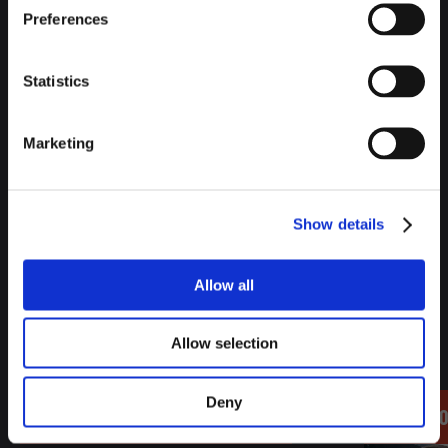
Preferences
Statistics
Marketing
Show details
Allow all
STORIES LIÉES
Allow selection
Deny
BILBAO | CULTURE ET ART
BILBAO