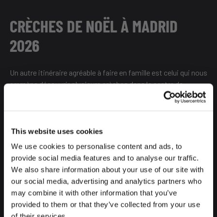
CRÈCHES DE NOËL À MADRID
2026
Un autre itinéraire agréable à faire en famille est celui qui nous
emmène découvrir plusieurs crèches dans le centre de
Madrid. Une façon fantastique de découvrir le centre-ville et
de partager l'esprit de Noël.
This website uses cookies
We use cookies to personalise content and ads, to
Nous commençons par la crèche de Noël de l'Hôtel de Ville de
provide social media features and to analyse our traffic.
Madrid, qui chaque année nous plonge dans la magie de Noël
We also share information about your use of our site with
grâce à un artisanat digne des plus grands maîtres. À côté de
our social media, advertising and analytics partners who
celle-ci, nous trouvons celle de la Plaza Mayor, que nous
may combine it with other information that you’ve
avons déjà visitée à la recherche de notre marché de Noël.
provided to them or that they’ve collected from your use
of their services.