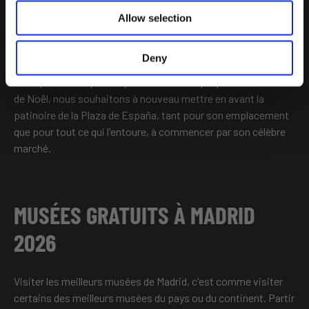
toujours bondée, que celle de Cibeles. Son emplacement est
Allow selection
vraiment impressionnant.
Deny
Bien que nous l'ayons déjà mentionnée à propos des marchés
de Noël, nous souhaitons à nouveau mettre en avant la
patinoire de la Plaza de España, tant pour son emplacement
que pour tout ce qui l'entoure, à commencer par son célèbre
marché.
MUSÉES GRATUITS À MADRID
2026
Visiter les meilleurs musées de Madrid, c'est comme visiter
certains des meilleurs musées du pays ou du continent. Partir