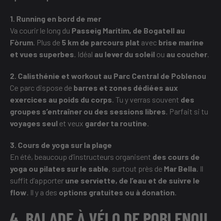
1. Running en bord de mer
Va courir le long du
Passeig Marítim, de Bogatell au
Fòrum
. Plus de
5 km de parcours plat
avec
brise marine
et vues superbes
. Idéal
au lever du soleil
ou
au coucher
.
2. Calisthénie et workout au Parc Central de Poblenou
Ce parc dispose de
barres et zones dédiées aux
exercices au poids du corps
. Tu y verras souvent
des
groupes s’entraîner ou des sessions libres
. Parfait si tu
voyages seul
et veux
garder ta routine
.
3. Cours de yoga sur la plage
En été, beaucoup d’instructeurs organisent
des cours de
yoga ou pilates sur le sable
, surtout près de
Mar Bella
. Il
suffit d’apporter
une serviette, de l’eau et de suivre le
flow
. Il y a des
options gratuites ou à donation
.
4. BALADE À VÉLO DE POBLENOU