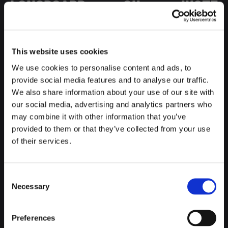
LONGBOARD OU JUSTE
REGARDER
, C’EST L’ENDROIT
PARFAIT. À
15 MINUTES À VÉLO
This website uses cookies
DE LATROUPE
, C’EST L’UN DES
We use cookies to personalise content and ads, to
provide social media features and to analyse our traffic.
PLUS GRANDS ET MIEUX ÉQUIPÉS
We also share information about your use of our site with
DE BARCELONE.
our social media, advertising and analytics partners who
may combine it with other information that you’ve
provided to them or that they’ve collected from your use
6. PARTIE DE PADEL ENTRE AMIS
of their services.
À DEUX PAS DE LATROUPE SE
TROUVE LE
POBLENOU PÀDEL
Consent
Necessary
Selection
CLUB
, AVEC
TERRAINS OUVERTS
ET LOCATION POSSIBLE
.
Preferences