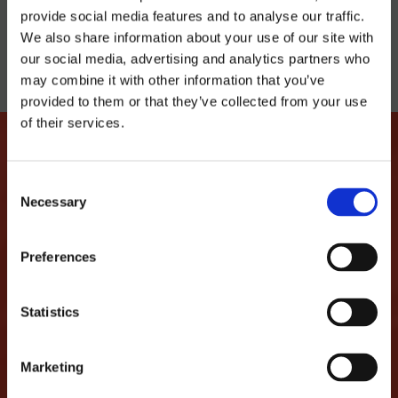
provide social media features and to analyse our traffic.
We also share information about your use of our site with
our social media, advertising and analytics partners who
may combine it with other information that you’ve
provided to them or that they’ve collected from your use
of their services.
Consent
FAISONS EN SORTE QUE
Necessary
Selection
CETTE HISTOIRE D'AMOUR
Preferences
CONTINUE
Statistics
...nous promettons de ne pas vous spammer et
de seulement partager des informations
Marketing
intéressantes comme des réductions, des