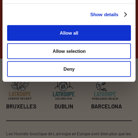
événements, des soirées...
MAIL
Show details
Allow all
J’ai lu et j’accepte la Politique de
ENVOIR
Confidentialité.
*
Allow selection
Deny
BRUXELLES
DUBLIN
BARCELONA
Les Hostels-boutique de Latroupe en Europe sont bien plus que les