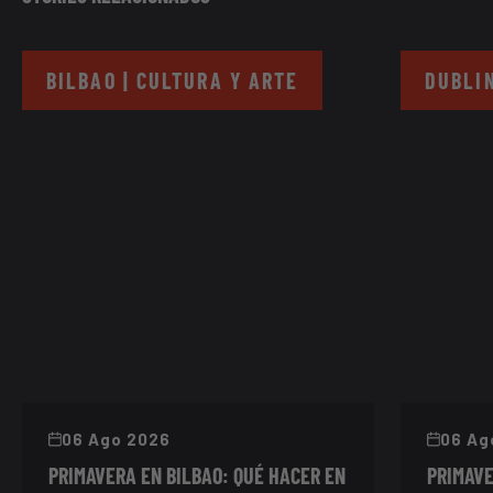
BILBAO | CULTURA Y ARTE
DUBLIN
06 Ago 2026
06 Ag
PRIMAVERA EN BILBAO: QUÉ HACER EN
PRIMAVE