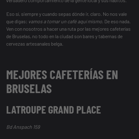
verdadero comportamiento de la gente local y sus hábitos.
Eso sí, siempre y cuando sepas dónde ir, claro. No nos vale
que digas;
vamos a tomar un café aquí mismo
. De eso nada.
Ven con nosotros a hacer una ruta por las mejores cafeterías
de Bruselas, no todo en la ciudad
son bares y tabernas de
cervezas artesanales belga
.
MEJORES CAFETERÍAS EN
BRUSELAS
LATROUPE GRAND PLACE
Bd Anspach 159