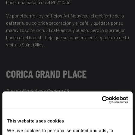
hacer una parada en el POZ” Café.
Ve por el barrio, los edificios Art Nouveau, el ambiente de la
cafetería, su colorida decoración y el café, y quédate por su
maravilloso brunch. El café es muy bueno, pero lo que mejor
hacen es el brunch. Deja que se convierta en el epicentro de tu
visita a Saint Gilles.
CORICA GRAND PLACE
Rue du Marché aux Poulets 49
A escasos pasos, ni siquiera metros, sino pasos, de la Bolsa
de Bruselas y la Iglesia de San Nicolás, Corica Grand Place
espera a los cafeteros para darles la energía necesaria para
This website uses cookies
empezar el día o el postre perfecto después de disfrutar del
We use cookies to personalise content and ads, to
verdadero sabor de Bélgica en Bruselas.