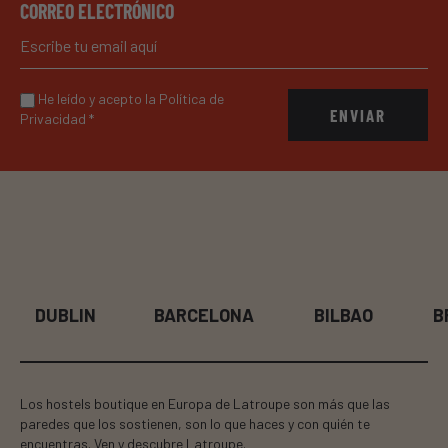
CORREO ELECTRÓNICO
He leído y acepto la Política de
ENVIAR
Privacidad
*
BARCELONA
BILBAO
BRUSELAS
Los hostels boutique en Europa de Latroupe son más que las
paredes que los sostienen, son lo que haces y con quién te
encuentras. Ven y descubre Latroupe.