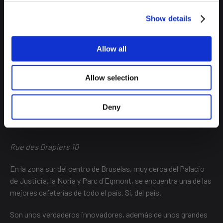
donde tuestan y muelen el grano de café ellos mismos.
Show details
Ofrecen una amplia variedad de cafés y no vienen solos. Les
acompaña la oferta más increíble de postres caseros que
puedas imaginar. Ya sabes, añádelo a tu ruta por el centro, ya
Allow all
vayas sólo, en pareja, con amigos o haciendo
planazos en
familia en Bruselas
.
Allow selection
Deny
BUDDY BUDDY
Rue des Drapiers 10
En la zona sur del centro de Bruselas, muy cerca del Palacio
de Justicia, la Noria y Parc d´Egmont, se encuentra una de las
mejores cafeterías de todo el país. Sí, del país.
Son unos verdaderos innovadores, además de unos grandes