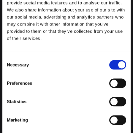
provide social media features and to analyse our traffic.
We also share information about your use of our site with
Elige entre las más de 25 variedades de café, y disfruta del
our social media, advertising and analytics partners who
olor que desprenden los granos de café recién molidos allí
may combine it with other information that you’ve
mismo. Un auténtico lujo. Disfruta del ambiente, la
provided to them or that they’ve collected from your use
decoración y de tu café en barra y mesas altas.
of their services.
CAFÉ CAPITALE
Consent
Necessary
Selection
Rue du Midi 45
Preferences
Entre la Bolsa de Bruselas y el Manneken Pis, la icónica
estatua del niño meón, debes añadir una nueva parada a tu
Statistics
ruta. Y no, no hablamos del Choco-Story Brussels, el museo
del chocolate, uno de los mejores museos de Bruselas sobre
comida y bebida. Ojo que también lo debes visitar.
Marketing
Hablamos del Café Capitale, otro local enamorado del café,