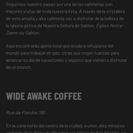
Seguimos nuestro paseo por una de las cafeterías con
mejores vistas de toda nuestra lista. A través de la cristalera
de esta amplia y alta cafetería vas a disfrutar de la belleza de
la iglesia gótica de Nuestra Señora de Sablon,
Église Notre-
Dame du Sablon.
Aquí encontrarás gente local que acude a refugiarse del
mundo para trabajar en paz, otras que cogen fuerzas para
arrancar su día de vacaciones o algunos que vienen a disfrutar
de un brunch.
WIDE AWAKE COFFEE
Rue de Flandre 185
En la zona norte del centro de la ciudad, a unos diez minutos
andando de la Bolsa de Bruselas y la Iglesia de San Nicolás, se