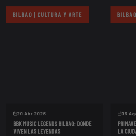
BILBAO | CULTURA Y ARTE
BILBAO
20 Abr 2026
06 Ag
BBK MUSIC LEGENDS BILBAO: DONDE
PRIMAVE
VIVEN LAS LEYENDAS
LA CIUD