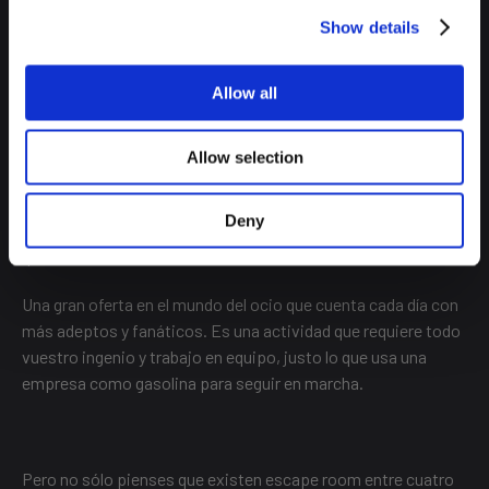
de cancelación de ruido, y luego no contarlo al resto del
Show details
equipo que no haya podido ir, es un gran trabajo de equipo.
Allow all
ESCAPE ROOM
Allow selection
Los desafíos escape room están a la orden del día y son tan
Deny
entretenidos, divertidos, temáticos y complejos como
quieras.
Una gran oferta en el mundo del ocio que cuenta cada día con
más adeptos y fanáticos. Es una actividad que requiere todo
vuestro ingenio y trabajo en equipo, justo lo que usa una
empresa como gasolina para seguir en marcha.
Pero no sólo pienses que existen escape room entre cuatro