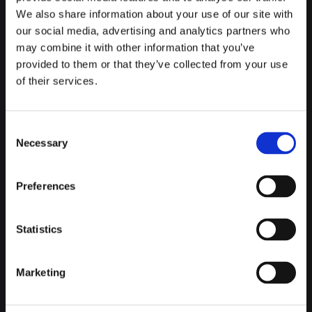
Es una actividad que implica mucha coordinación, saber
We also share information about your use of our site with
trabajar en equipo, y además, te echas unas buenas risas
our social media, advertising and analytics partners who
tanto en el proceso de creación como luego viendo los
may combine it with other information that you’ve
resultados.
provided to them or that they’ve collected from your use
of their services.
BAILALOLOCO
Consent
Necessary
Selection
Hablando de artistas, tenéis que probar el Bailaloloco.
Preferences
Imagina poder caminar por Madrid, escuchando a todo
volumen unos auténticos temazos mientras te ponen a
bailar, cantar y hacer más pruebas.
Statistics
Y os preguntaréis, ¿y dónde está aquí el trabajo en equipo? La
duda ofende, y mucho. Ver a un compañero darlo todo en
Marketing
mitad de la calle, escuchando una música que sólo él o ella
puede oír, porque vais con casco individuales con tecnología