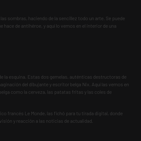
 las sombras, haciendo de la sencillez todo un arte. Se puede
 hace de antihéroe, y aquí lo vemos en el interior de una
 de la esquina. Estas dos gemelas, auténticas destructoras de
maginación del dibujante y escritor belga Nix. Aquí las vemos en
belga como la cerveza, las patatas fritas y las coles de
dico francés Le Monde, las fichó para tu tirada digital, donde
visión y reacción a las noticias de actualidad.