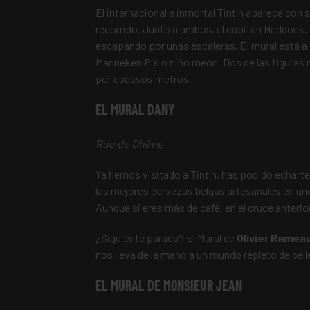
El internacional e inmortal Tintín aparece con s
recorrido. Junto a ambos, el capitán Haddock
escapando por unas escaleras. El mural está 
Manneken Pis o niño meón. Dos de las figuras 
por escasos metros.
EL MURAL DANY
Rue de Chêne
Ya hemos visitado a Tintín, has podido echarte
las mejores cervezas belgas artesanales en un
Aunque si eres más de café, en el cruce anterio
¿Siguiente parada? El Mural de
Olivier Ramea
nos lleva de la mano a un mundo repleto de belle
EL MURAL DE MONSIEUR JEAN