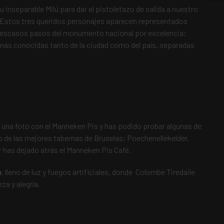
u inseparable Milú para dar el pistoletazo de salida a nuestro
. Estos tres queridos personajes aparecen representados
a escasos pasos del monumento nacional por excelencia;
más conocidas tanto de la ciudad como del país, separadas
 una foto con el Manneken Pis y has podido probar algunas de
o de las mejores tabernas de Bruselas; Poechenellekelder.
r has dejado atrás el Manneken Pis Café.
u
, lleno de luz y fuegos artificiales, donde Colombe Tiredaile
za y alegría.