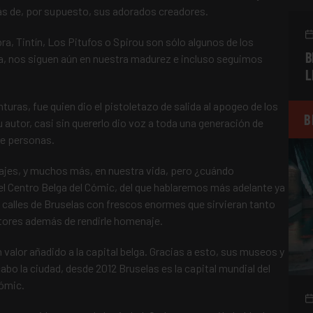
más de, por supuesto, sus adorados creadores.
, Tintín, Los Pitufos o Spirou son sólo algunos de los
B
, nos siguen aún en nuestra madurez e incluso seguimos
L
nturas, fue quien dio el pistoletazo de salida al apogeo de los
B
utor, casi sin quererlo dio voz a toda una generación de
de personas.
jes, y muchos más, en nuestra vida, pero ¿cuándo
 el Centro Belga del Cómic, del que hablaremos más adelante ya
s calles de Bruselas con frescos enormes que sirvieran tanto
tores además de rendirle homenaje.
valor añadido a la capital belga. Gracias a esto, sus museos y
bo la ciudad, desde 2012 Bruselas es la capital mundial del
ómic.