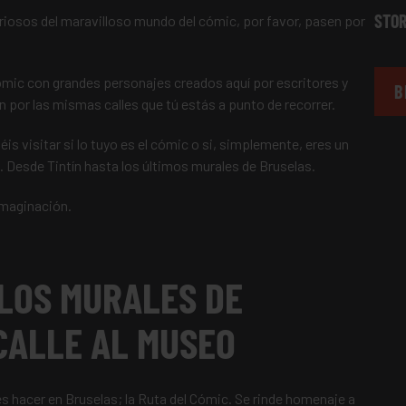
STOR
iosos del maravilloso mundo del cómic, por favor, pasen por
ómic con grandes personajes creados aquí por escritores y
B
n por las mismas calles que tú estás a punto de recorrer.
s visitar si lo tuyo es el cómic o si, simplemente, eres un
. Desde Tintín hasta los últimos murales de Bruselas.
imaginación.
 LOS MURALES DE
 CALLE AL MUSEO
s hacer en Bruselas; la Ruta del Cómic. Se rinde homenaje a