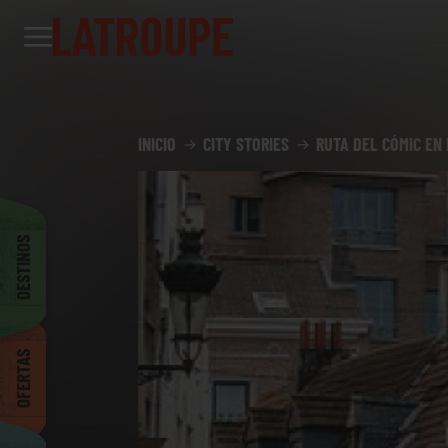
Destinos
Ofertas
City stories
Eventos
Grupos
Madrid
INICIO
CITY STORIES
RUTA DEL CÓMIC EN
Bruselas
DESTINOS
Dublin
OFERTAS
Bilbao