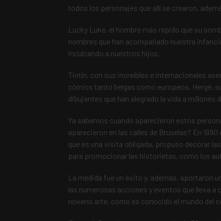
todos los personajes que allí se crearon, ade
Lucky Luke, el hombre más rápido que su sombra
nombres que han acompañado nuestra infancia
inculcando a nuestros hijos.
Tintín, con sus increíbles e internacionales ave
cómics tanto belgas como europeos. Hergé, su a
dibujantes que han alegrado la vida a millones 
Ya sabemos cuando aparecieron estos persona
aparecieron en las calles de Bruselas? En 1990
que es una visita obligada, propuso decorar la
para promocionar las historietas, como los au
La medida fue un éxito y, además, aportaron un 
las numerosas acciones y eventos que lleva a ca
noveno arte, como es conocido el mundo del c