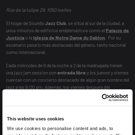
Rue de la tulipe 28, 1050 Ixelles
El hogar de Sounds
Jazz Club
, se sitúa al sur de la ciudad, a
unos minutos de edificios emblemáticos como el
Palacio de
Justicia
o la
Iglesia de Notre Dame du Sablon
. Por su
escenario pasa lo más destacado del género, tanto nacional
como internacional.
Cada miércoles de 9 de la noche a 2 de la madrugada tienen
una jazz jam session con
entrada libre
y los jueves y viernes
cuentan con un concierto destacado de algún gran nombre del
jazz a las 9:00 pm. Además, los viernes después del
concierto llega la hora del
Gypsy Acoustic Jam session
.
¿De verdad te lo vas a perder? Visita la casa del Jazz.
This website uses cookies
CAFÉ BIZON
We use cookies to personalise content and ads, to