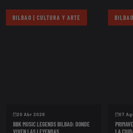
BILBAO | CULTURA Y ARTE
BILBAO
20 Abr 2026
07 Ag
BBK MUSIC LEGENDS BILBAO: DONDE
PRIMAVE
VIVEN LAS LEYENDAS
LA CIUD