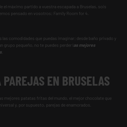
rle el máximo partido a vuestra escapada a Bruselas, sois
hemos pensado en vosotros; Family Room for 4.
s las comodidades que puedas imaginar; desde baño privado y
 un grupo pequeño, no te puedes perder
l
as mejores
s
.
 PAREJAS EN BRUSELAS
s mejores patatas fritas del mundo, el mejor chocolate que
versal y, por supuesto, parejas de enamorados.