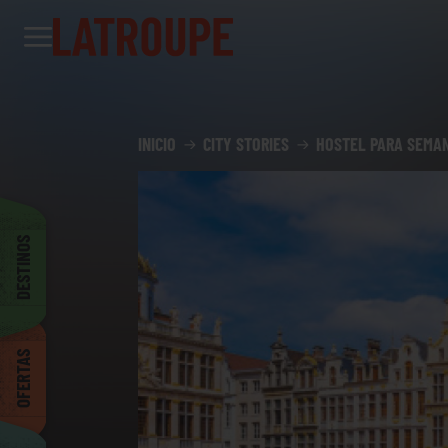
Destinos
Ofertas
City stories
Eventos
Grupos
Madrid
INICIO
CITY STORIES
HOSTEL PARA SEMAN
Bruselas
DESTINOS
Dublin
OFERTAS
Bilbao