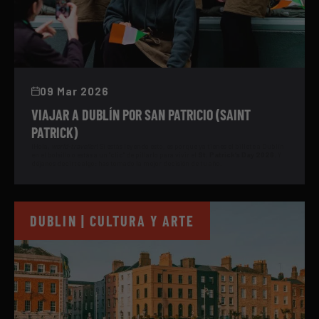
09 Mar 2026
VIAJAR A DUBLÍN POR SAN PATRICIO (SAINT
PATRICK)
¡Hola,
world-traveller
! Si estás leyendo esto, es porque ya tienes el billete a Dublín
en el bolsillo o estás a un "clic" de pillarlo para vivir el
St. Patrick’s Day 2026
. Y
déjanos decirte algo: has tomado la mejor decisión de tu año.
DUBLIN | CULTURA Y ARTE