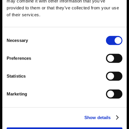
may combine it with other information that you’ve
provided to them or that they’ve collected from your use
of their services.
01 Ene 2026
Consent
Necessary
CURIOSIDADES DE DUBLÍN QUE TE ENAMORARÁN
Selection
Preferences
DUBLIN | CULTURA Y ARTE
Statistics
Marketing
Show details