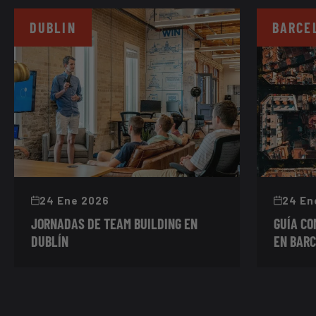
DUBLIN
BARCE
24 Ene 2026
24 En
JORNADAS DE TEAM BUILDING EN
GUÍA C
DUBLÍN
EN BAR