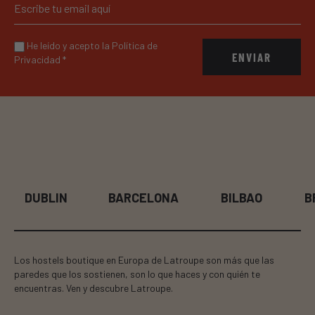
He leído y acepto la Política de
ENVIAR
Privacidad
*
DUBLIN
BARCELONA
BILBAO
B
Los hostels boutique en Europa de Latroupe son más que las
paredes que los sostienen, son lo que haces y con quién te
encuentras. Ven y descubre Latroupe.