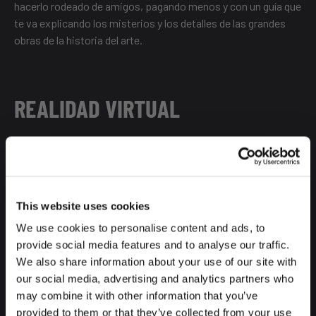
hacerlo rodeado de amigos, pagando menos y con un guía que
te va explicando los misterios y los detalles de las grandes
obras de la historia del arte.
REALIDAD VIRTUAL
Como hemos comentado antes, la oferta de ocio en Madrid
es extensa, divertida y muy peculiar, por si no te habías dado
cuenta. Uno de sus puntos fuertes, uno de muchos, son los
simuladores.
This website uses cookies
We use cookies to personalise content and ads, to
Algo que antes podías ver de tarde en tarde y sólo en ciertos
provide social media features and to analyse our traffic.
lugares y eventos, hoy en día ha crecido en popularidad y, en
We also share information about your use of our site with
consecuencia, se han creado mejores y más modernos
our social media, advertising and analytics partners who
simuladores.
may combine it with other information that you’ve
Los encuentras de todo tipo, y si acudes a estos lugares en
provided to them or that they’ve collected from your use