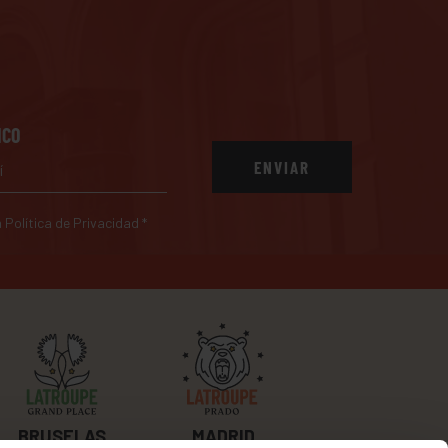
ICO
ENVIAR
a Política de Privacidad
*
BRUSELAS
MADRID