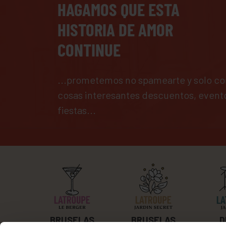
HAGAMOS QUE ESTA
HISTORIA DE AMOR
CONTINUE
...prometemos no spamearte y solo co
cosas interesantes descuentos, event
fiestas...
BRUSELAS
BRUSELAS
D