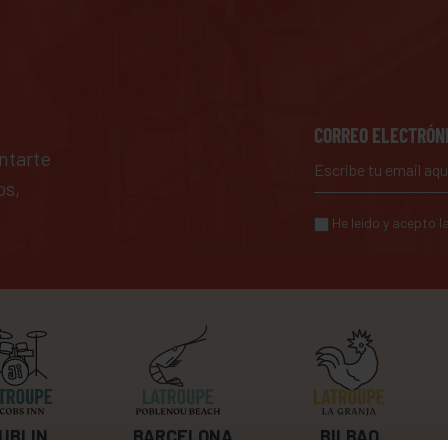
CORREO ELECTRÓN
ntarte
os,
He leído y acepto l
BILBAO
UBLIN
BARCELONA