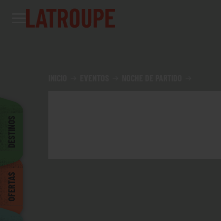
Destinos
Ofertas
City stories
Eventos
Grupos
Madrid
INICIO
EVENTOS
NOCHE DE PARTIDO
Bruselas
DESTINOS
Dublin
OFERTAS
Bilbao