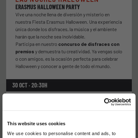
ERASMUS HALLOWEEN PARTY
Vive una noche llena de diversión y misterio en
nuestra Fiesta Erasmus Halloween. Una experiencia
única donde los disfraces, la música y el ambiente
harán que la noche sea inolvidable.
Participa en nuestro
concurso de disfraces con
premios
y demuestra tu creatividad. Ya vengas solo
o con amigos, es la ocasión perfecta para celebrar
Halloween y conocer a gente de todo el mundo.
30 OCT · 20:30H
Latroupe Grand Place | Bilbao
GRATIS
This website uses cookies
We use cookies to personalise content and ads, to
AVISA A TUS AMIGOS