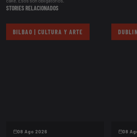
cake. Esos son obligatorios.
STORIES RELACIONADOS
BILBAO | CULTURA Y ARTE
DUBLIN
08 Ago 2026
08 Ag