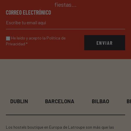
fiestas...
CORREO ELECTRÓNICO
He leído y acepto la Política de
ENVIAR
Privacidad
*
DUBLIN
BARCELONA
BILBAO
B
Los hostels boutique en Europa de Latroupe son más que las