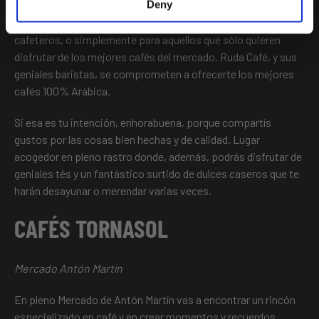
Deny
Volvemos a encontrarnos con un lugar para expertos
cafeteros, o simplemente para aquellos que sólo quieren
disfrutar de los mejores cafés del mercado. Ruda Café, y sus
geniales baristas, se comprometen a ofrecerte los mejores
cafés 100% Arábica.
Si esa es tu intención, enhorabuena, porque compartís
gustos por las cosas bien hechas y de calidad. Lugar
acogedor en pleno rastro donde, además, podrás disfrutar de
geniales tés y un fantástico surtido de dulces caseros que te
harán desayunar o merendar varias veces.
CAFÉS TORNASOL
Mercado Antón Martín
En pleno Mercado de Antón Martín vas a encontrar un rincón
especializado en café y en crear momentos y recuerdos