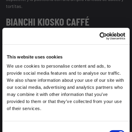
tortitas.
BIANCHI KIOSKO CAFFÉ
Calle de San Joaquín, 9
Vamos a dar un paseo a Chueca, pero sólo están invitados
This website uses cookies
aquellos que adoren el café, que sean verdaderos cafeteros
capaces de sacar todos los matices de un solo sorbo al mejor
We use cookies to personalise content and ads, to
café de Sudamérica.
provide social media features and to analyse our traffic.
We also share information about your use of our site with
Sandro Bianchi regenta este pequeño local, lleno de encanto y
our social media, advertising and analytics partners who
buen gusto por la calidad. Harto de probar mal café, Sandro
may combine it with other information that you’ve
decidió tomar cartas en el asunto y poner a disposición de
provided to them or that they’ve collected from your use
todo el mundo su amplio conocimiento sobre el café. Ponte
of their services.
en sus manos para una experiencia única de cafeína y sabor.
FARADAY
Consent