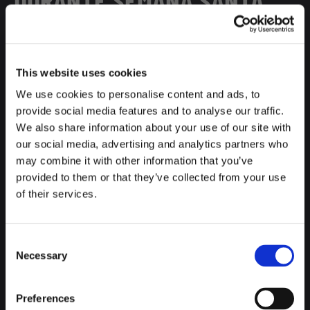
DURANTE SEMANA SANTA
También hemos pensado en las parejas que buscan sacarle el
máximo partido a la ciudad, que disfrutan estando rodeados
This website uses cookies
de gente pero que buscan la tranquilidad y la intimidad para
descansar.
We use cookies to personalise content and ads, to
provide social media features and to analyse our traffic.
We also share information about your use of our site with
our social media, advertising and analytics partners who
Para ellos contamos con habitaciones como la Twin Room,
may combine it with other information that you’ve
Double Room o la Suit Room, con baño privado completo con
provided to them or that they’ve collected from your use
todos los accesorios que necesitáis, wifi gratis y unas
of their services.
maravillosas vistas de Madrid.
Consent
Necessary
Selection
¿VIAJE DE AMIGOS O DE
FAMILIA? ALOJAOS EN UN
Preferences