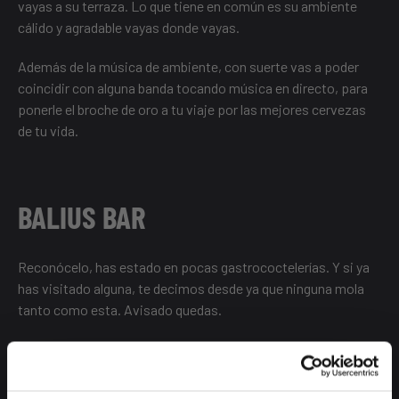
vayas a su terraza. Lo que tiene en común es su ambiente
cálido y agradable vayas donde vayas.
Además de la música de ambiente, con suerte vas a poder
coincidir con alguna banda tocando música en directo, para
ponerle el broche de oro a tu viaje por las mejores cervezas
de tu vida.
BALIUS BAR
Reconócelo, has estado en pocas gastrococtelerías. Y si ya
has visitado alguna, te decimos desde ya que ninguna mola
tanto como esta. Avisado quedas.
El Balius Bar es un lugar de encuentro, con un ambientazo
chill, perfecto para acabar el día de trabajo, empezar un finde
o quedar con amigos para ponerte al día. Disfruta de los