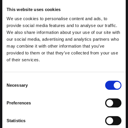
cócteles clásicos, o déjate llevar por sus consejos para
This website uses cookies
probar algunos de sus grandes éxitos como el Balius Milk
Punch, Tecla Fizz o Sambac.
We use cookies to personalise content and ads, to
provide social media features and to analyse our traffic.
Para que veas de qué palo van, los domingos tienen música
We also share information about your use of our site with
jazz en directo, así que imagínate; buena música, bebida
our social media, advertising and analytics partners who
inmejorable, ambiente muy guay y en El Poblenou, el mejor
may combine it with other information that you’ve
barrio de Barcelona.
provided to them or that they’ve collected from your use
of their services.
Consent
MADAME GEORGE LOUNGE BAR
Necessary
Selection
Venga ya está bien de estar relajado y de chill, vamos a darle
Preferences
un poco de alegría a esos cuerpos. Aunque le demos más
ritmo, no significa que perdamos ni un ápice de elegancia,
Statistics
por favor.