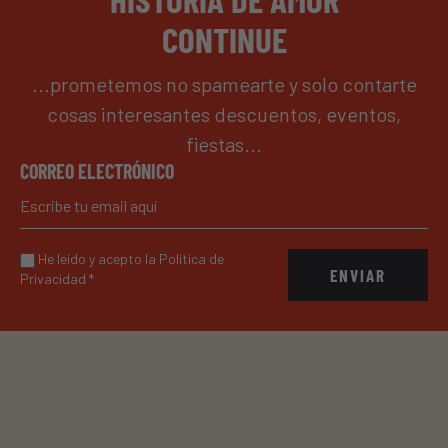
CONTINUE
...prometemos no spamearte y solo contarte
cosas interesantes descuentos, eventos,
fiestas...
CORREO ELECTRÓNICO
He leído y acepto la Política de
ENVIAR
Privacidad
*