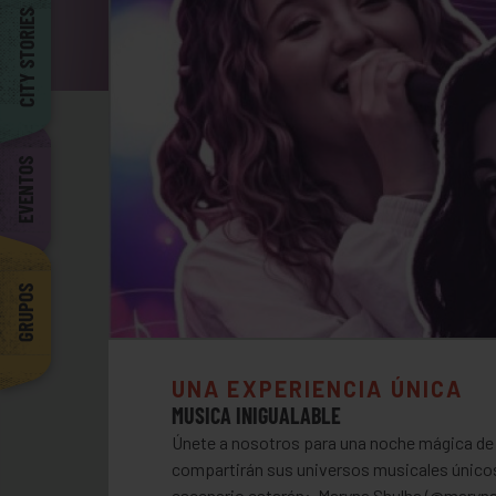
Barcelona
CITY STORIES
EVENTOS
GRUPOS
UNA EXPERIENCIA ÚNICA
MUSICA INIGUALABLE
Únete a nosotros para una noche mágica de 
compartirán sus universos musicales únicos 
escenario estarán: Maryna Shulha (@maryna