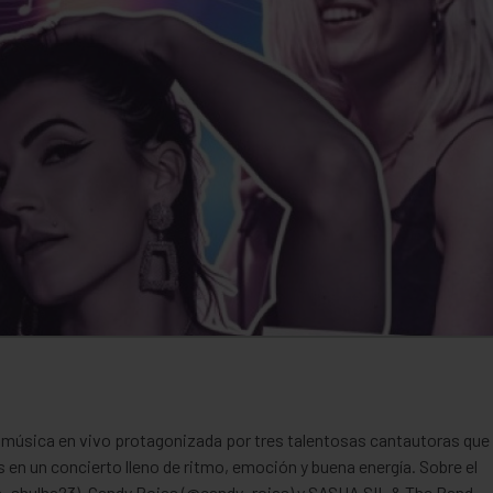
música en vivo protagonizada por tres talentosas cantautoras que
en un concierto lleno de ritmo, emoción y buena energía. Sobre el
_shulha23), Candy Rojas (@candy_rojas) y SASHA SIL & The Band