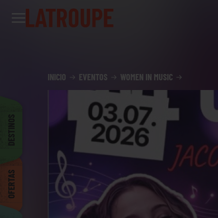
Destinos
Ofertas
City stories
Eventos
Grupos
Madrid
INICIO
EVENTOS
WOMEN IN MUSIC
Bruselas
DESTINOS
Dublin
OFERTAS
Bilbao