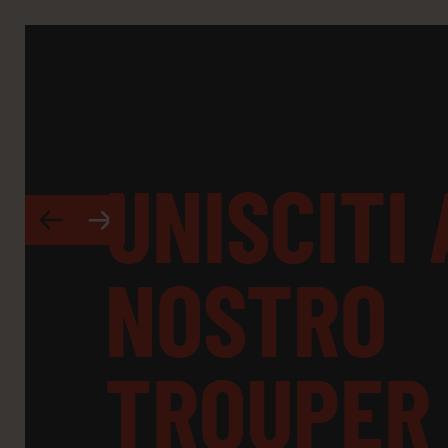
UNISCITI
r
q
NOSTRO
TROUPER