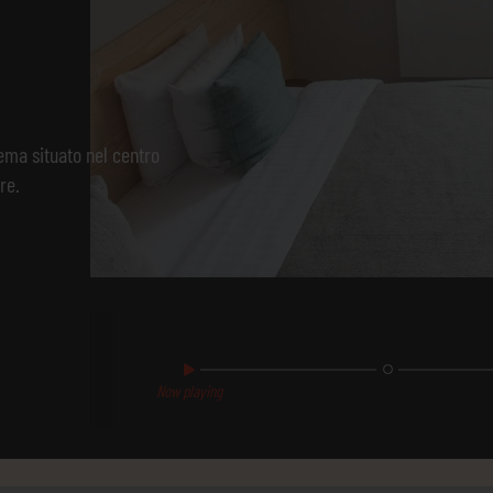
ema situato nel centro
re.
Now playing