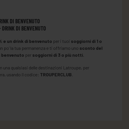
DRINK DI BENVENUTO
 + DRINK DI BENVENUTO
% e un drink di benvenuto
per i tuoi
soggiorni di 1 o
n po’ la tua permanenza e ti offriamo uno
sconto del
di benvenuto
per
soggiorni di 3 o più notti.
in una qualsiasi delle destinazioni Latroupe, per
era, usando il codice:
TROUPERCLUB
.