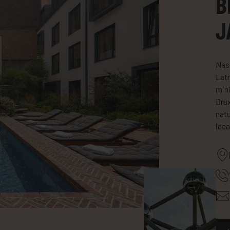
B
J
Nasc
Latr
mini
Brux
natu
idea