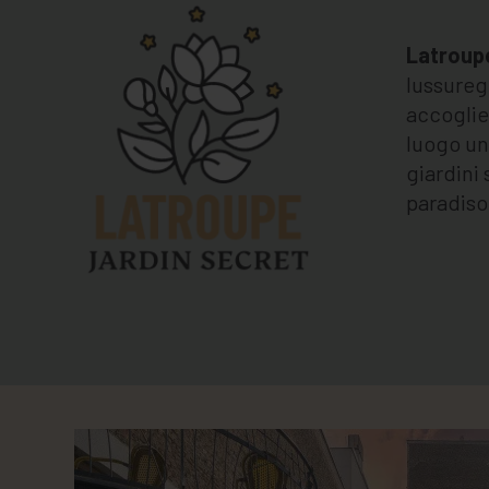
Latroup
lussureg
accoglien
luogo un
giardini 
paradiso