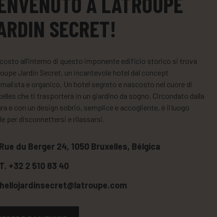
ENVENUTO A LATROUPE
ARDIN SECRET!
osto all’interno di questo imponente edificio storico si trova
oupe Jardin Secret, un incantevole hotel dal concept
malista e organico. Un hotel segreto e nascosto nel cuore di
elles che ti trasporterà in un giardino da sogno. Circondato dalla
ra e con un design sobrio, semplice e accogliente, è il luogo
le per disconnettersi e rilassarsi.
Rue du Berger 24, 1050 Bruxelles, Bélgica
T. +32 2 510 83 40
hellojardinsecret@latroupe.com