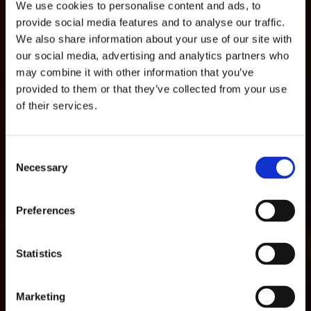
We use cookies to personalise content and ads, to
provide social media features and to analyse our traffic.
We also share information about your use of our site with
our social media, advertising and analytics partners who
AGOSTO
may combine it with other information that you’ve
provided to them or that they’ve collected from your use
of their services.
lun
mar
mié
jue
vie
sáb
dom
1
2
Consent
Necessary
Selection
3
4
5
6
7
8
9
10
11
12
13
14
15
16
Preferences
17
18
19
20
21
22
23
24
25
26
27
28
29
30
Statistics
31
Marketing