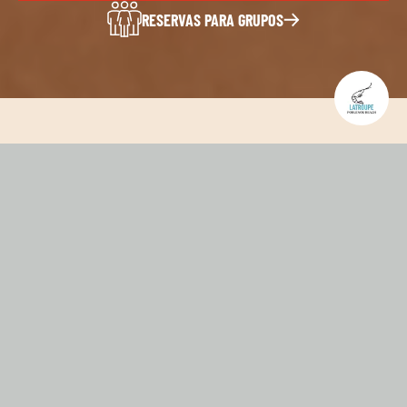
RESERVAS PARA GRUPOS
¡BIENVENIDOS A LATROUPE
POBLENOU BEACH!
Ubicado en el icónico barrio de Poblenou, epicentro del
diseño y a escasos metros de la playa de Mar Bella
encontramos nuestro pequeño hostel Latroupe Poblenou
Beach. Descubre todos los encantos de este precioso barrio,
descubriendo sus markets y galerías, tomando es sol en la
playa o haciendo una excursión al centro de Barcelona.